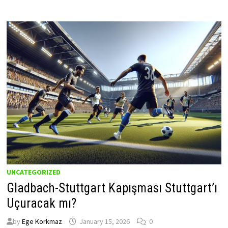
UNCATEGORIZED
Gladbach-Stuttgart Kapışması Stuttgart’ı
Uçuracak mı?
by
Ege Korkmaz
January 15, 2026
0