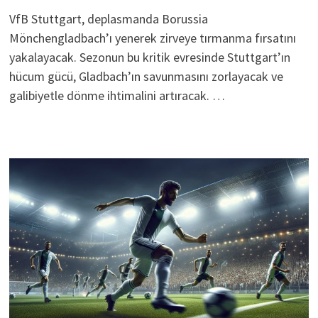
VfB Stuttgart, deplasmanda Borussia
Mönchengladbach’ı yenerek zirveye tırmanma fırsatını
yakalayacak. Sezonun bu kritik evresinde Stuttgart’ın
hücum gücü, Gladbach’ın savunmasını zorlayacak ve
galibiyetle dönme ihtimalini artıracak. …