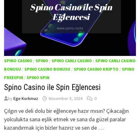
SPINO CASINO
/
SPINO
/
SPINO CANLI CASINO
/
SPINO CANLI CASINO
BONUSU
/
SPINO CASINO BONUSU
/
SPINO CASINO KRIPTO
/
SPINO
FREESPIN
/
SPINO SPIN
Spino Casino ile Spin Eğlencesi
by
Ege Korkmaz
November 5, 2024
0
Çılgın ve deli dolu bir eğlenceye hazır mısın? Çıkacağın
yolculukta sana eşlik etmek ve sana da güzel paralar
kazandırmak için bizler hazırız ve sen de …