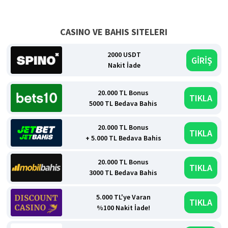
CASINO VE BAHIS SITELERI
2000 USDT
GİRİŞ
Nakit İade
20.000 TL Bonus
TIKLA
5000 TL Bedava Bahis
20.000 TL Bonus
TIKLA
+ 5.000 TL Bedava Bahis
20.000 TL Bonus
TIKLA
3000 TL Bedava Bahis
5.000 TL'ye Varan
TIKLA
%100 Nakit İade!