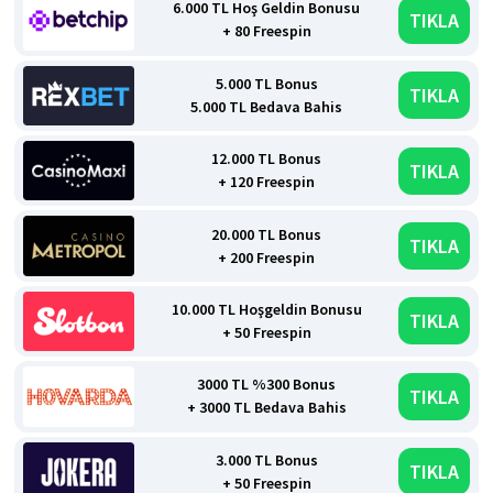
6.000 TL Hoş Geldin Bonusu
TIKLA
+ 80 Freespin
5.000 TL Bonus
TIKLA
5.000 TL Bedava Bahis
12.000 TL Bonus
TIKLA
+ 120 Freespin
20.000 TL Bonus
TIKLA
+ 200 Freespin
10.000 TL Hoşgeldin Bonusu
TIKLA
+ 50 Freespin
3000 TL %300 Bonus
TIKLA
+ 3000 TL Bedava Bahis
3.000 TL Bonus
TIKLA
+ 50 Freespin