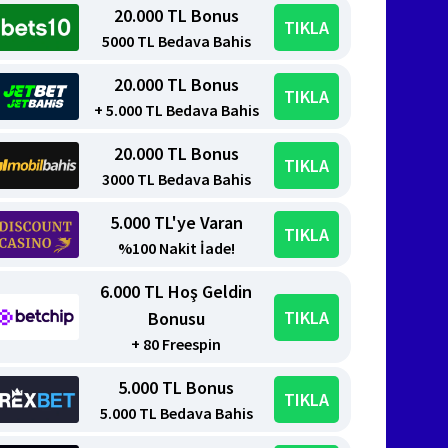
20.000 TL Bonus
TIKLA
5000 TL Bedava Bahis
20.000 TL Bonus
TIKLA
+ 5.000 TL Bedava Bahis
20.000 TL Bonus
TIKLA
3000 TL Bedava Bahis
5.000 TL'ye Varan
TIKLA
%100 Nakit İade!
6.000 TL Hoş Geldin
TIKLA
Bonusu
+ 80 Freespin
5.000 TL Bonus
TIKLA
5.000 TL Bedava Bahis