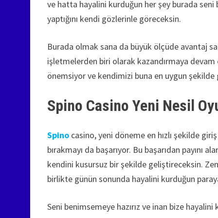
ve hatta hayalini kurduğun her şey burada seni 
yaptığını kendi gözlerinle göreceksin.
Burada olmak sana da büyük ölçüde avantaj sağl
işletmelerden biri olarak kazandırmaya devam 
önemsiyor ve kendimizi buna en uygun şekilde ge
Spino Casino Yeni Nesil Oyu
Spino
casino, yeni döneme en hızlı şekilde giriş
bırakmayı da başarıyor. Bu başarıdan payını ala
kendini kusursuz bir şekilde geliştireceksin. Zeng
birlikte günün sonunda hayalini kurduğun paray
Seni benimsemeye hazırız ve inan bize hayalini