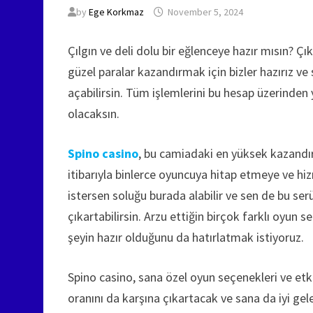
by
Ege Korkmaz
November 5, 2024
Çılgın ve deli dolu bir eğlenceye hazır mısın? Ç
güzel paralar kazandırmak için bizler hazırız ve
açabilirsin. Tüm işlemlerini bu hesap üzerinden
olacaksın.
Spino casino
, bu camiadaki en yüksek kazandı
itibarıyla binlerce oyuncuya hitap etmeye ve 
istersen soluğu burada alabilir ve sen de bu serüv
çıkartabilirsin. Arzu ettiğin birçok farklı oyun 
şeyin hazır olduğunu da hatırlatmak istiyoruz.
Spino casino, sana özel oyun seçenekleri ve etki
oranını da karşına çıkartacak ve sana da iyi gel