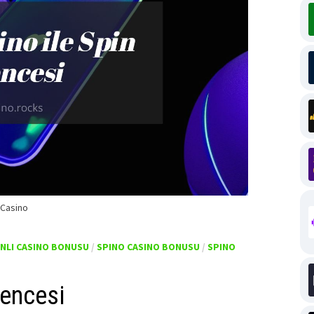
 Casino
ANLI CASINO BONUSU
/
SPINO CASINO BONUSU
/
SPINO
lencesi