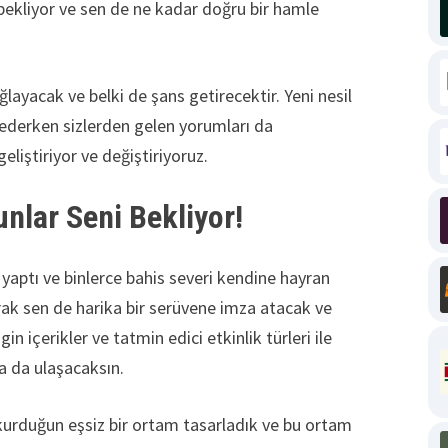
bekliyor ve sen de ne kadar doğru bir hamle
ayacak ve belki de şans getirecektir. Yeni nesil
ederken sizlerden gelen yorumları da
liştiriyor ve değiştiriyoruz.
nlar Seni Bekliyor!
 yaptı ve binlerce bahis severi kendine hayran
rak sen de harika bir serüvene imza atacak ve
in içerikler ve tatmin edici etkinlik türleri ile
a da ulaşacaksın.
 kurduğun eşsiz bir ortam tasarladık ve bu ortam