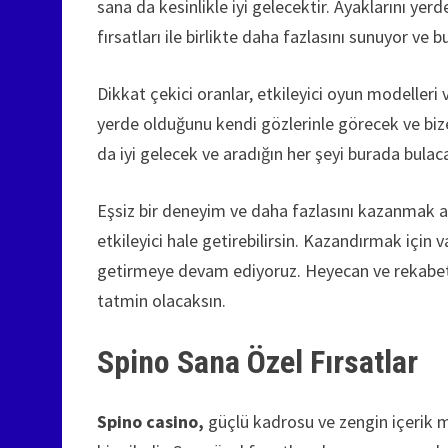
sana da kesinlikle iyi gelecektir. Ayaklarını y
fırsatları ile birlikte daha fazlasını sunuyor ve
Dikkat çekici oranlar, etkileyici oyun modelleri v
yerde olduğunu kendi gözlerinle görecek ve biz
da iyi gelecek ve aradığın her şeyi burada bulac
Eşsiz bir deneyim ve daha fazlasını kazanmak a
etkileyici hale getirebilirsin. Kazandırmak için
getirmeye devam ediyoruz. Heyecan ve rekabeti
tatmin olacaksın.
Spino Sana Özel Fırsatlar
Spino casino,
güçlü kadrosu ve zengin içerik mo