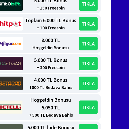
5.000 TL Bonus
TIKLA
+ 150 Freespin
Toplam 6.000 TL Bonus
TIKLA
+ 100 Freespin
8.000 TL
TIKLA
Hoşgeldin Bonusu
5.000 TL Bonus
TIKLA
+ 300 Freespin
4.000 TL Bonus
TIKLA
1000 TL Bedava Bahis
Hoşgeldin Bonusu
TIKLA
5.050 TL
+ 500 TL Bedava Bahis
5.000 TL İade Bonusu