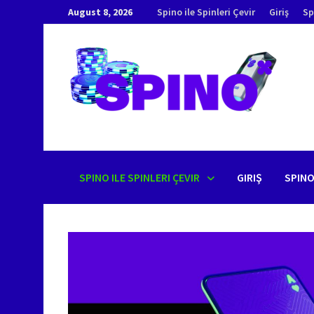
Skip
August 8, 2026
Spino ile Spinleri Çevir
Giriş
Sp
to
content
SPINO ILE SPINLERI ÇEVIR
GIRIŞ
SPINO