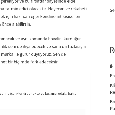
 gerekiyor ve bu fırsatlar sayesinde elde
ha tatmin edici olacaktır. Heyecan ve rekabeti
Se
k için hazırsan eğer kendine ait kişisel bir
 önce alabilirsin.
azanacak ve aynı zamanda hayalini kurduğun
lik seni de ihya edecek ve sana da fazlasıyla
R
bu marka ile gurur duyuyoruz. Sen de
 net bir biçimde fark edeceksin.
İk
En
Kr
Re
erine içerikler üretmekte ve kullanıcı odaklı bahis
Br
Ra