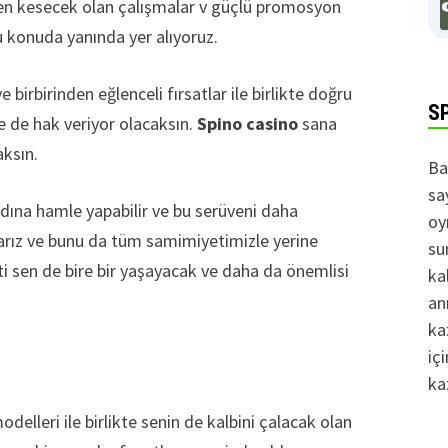
erden kesecek olan çalışmalar v güçlü promosyon
 bu konuda yanında yer alıyoruz.
e birbirinden eğlenceli fırsatlar ile birlikte doğru
S
e de hak veriyor olacaksın.
Spino casino
sana
aksın.
Ba
sa
dına hamle yapabilir ve bu serüveni daha
oy
 varız ve bunu da tüm samimiyetimizle yerine
su
 sen de bire bir yaşayacak ve daha da önemlisi
ka
an
ka
iç
ka
delleri ile birlikte senin de kalbini çalacak olan