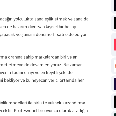
ıkacağın yolculukta sana eşlik etmek ve sana da
 sen de hazırım diyorsan kişisel bir hesap
 yapacak ve şansını deneme fırsatı elde ediyor
rma oranına sahip markalardan biri ve an
hizmet etmeye de devam ediyoruz. Ne zaman
enin tadını en iyi ve en keyifli şekilde
seni bekliyor ve bu heyecan verici ortamda her
nlik modelleri ile birlikte yüksek kazandırma
ecektir. Profesyonel bir oyuncu olarak aradığın