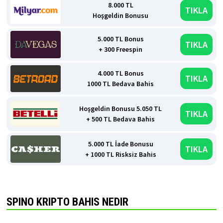
8.000 TL
TIKLA
Hoşgeldin Bonusu
5.000 TL Bonus
TIKLA
+ 300 Freespin
4.000 TL Bonus
TIKLA
1000 TL Bedava Bahis
Hoşgeldin Bonusu 5.050 TL
TIKLA
+ 500 TL Bedava Bahis
5.000 TL İade Bonusu
TIKLA
+ 1000 TL Risksiz Bahis
SPINO KRIPTO BAHIS NEDIR