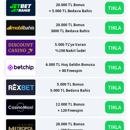
20.000 TL Bonus
TIKLA
+ 5.000 TL Bedava Bahis
20.000 TL Bonus
TIKLA
3000 TL Bedava Bahis
5.000 TL'ye Varan
TIKLA
%100 Nakit İade!
6.000 TL Hoş Geldin Bonusu
TIKLA
+ 80 Freespin
5.000 TL Bonus
TIKLA
5.000 TL Bedava Bahis
12.000 TL Bonus
TIKLA
+ 120 Freespin
20.000 TL Bonus
TIKLA
+ 200 Freespin