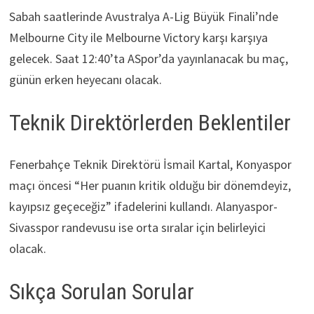
Sabah saatlerinde Avustralya A-Lig Büyük Finali’nde
Melbourne City ile Melbourne Victory karşı karşıya
gelecek. Saat 12:40’ta ASpor’da yayınlanacak bu maç,
günün erken heyecanı olacak.
Teknik Direktörlerden Beklentiler
Fenerbahçe Teknik Direktörü İsmail Kartal, Konyaspor
maçı öncesi “Her puanın kritik olduğu bir dönemdeyiz,
kayıpsız geçeceğiz” ifadelerini kullandı. Alanyaspor-
Sivasspor randevusu ise orta sıralar için belirleyici
olacak.
Sıkça Sorulan Sorular