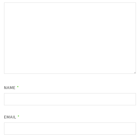
NAME
*
EMAIL
*