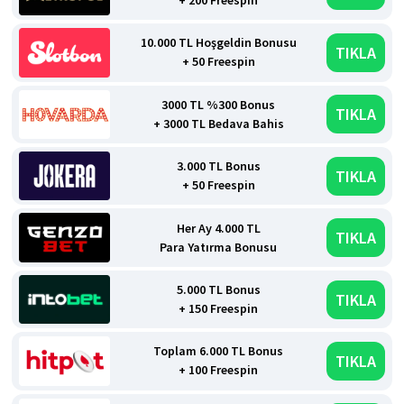
10.000 TL Hoşgeldin Bonusu
TIKLA
+ 50 Freespin
3000 TL %300 Bonus
TIKLA
+ 3000 TL Bedava Bahis
3.000 TL Bonus
TIKLA
+ 50 Freespin
Her Ay 4.000 TL
TIKLA
Para Yatırma Bonusu
5.000 TL Bonus
TIKLA
+ 150 Freespin
Toplam 6.000 TL Bonus
TIKLA
+ 100 Freespin