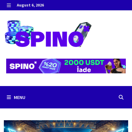
Skip
August 6, 2026
to
MENU
content
MENU