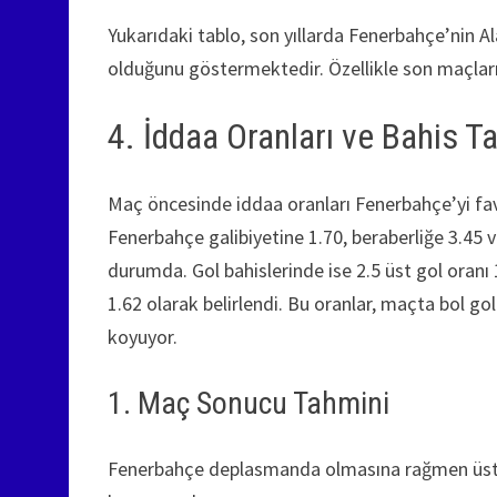
Yukarıdaki tablo, son yıllarda Fenerbahçe’nin A
olduğunu göstermektedir. Özellikle son maçlar
4. İddaa Oranları ve Bahis T
Maç öncesinde iddaa oranları Fenerbahçe’yi fav
Fenerbahçe galibiyetine 1.70, beraberliğe 3.45 v
durumda. Gol bahislerinde ise 2.5 üst gol oranı 1
1.62 olarak belirlendi. Bu oranlar, maçta bol g
koyuyor.
1. Maç Sonucu Tahmini
Fenerbahçe deplasmanda olmasına rağmen üstü