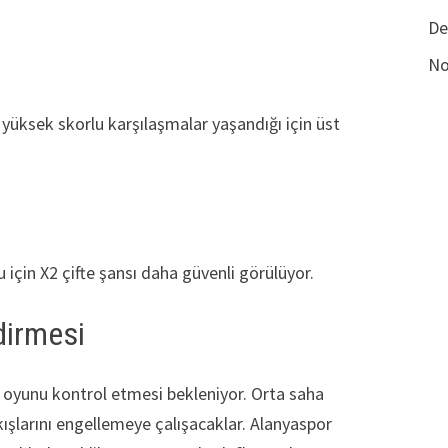
De
No
yüksek skorlu karşılaşmalar yaşandığı için üst
için X2 çifte şansı daha güvenli görülüyor.
dirmesi
oyunu kontrol etmesi bekleniyor. Orta saha
kışlarını engellemeye çalışacaklar. Alanyaspor