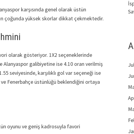
İs
lanyaspor karşısında genel olarak üstün
Sa
ın çoğunda yüksek skorlar dikkat çekmektedir.
ahmini
A
ori olarak gösteriyor. 1X2 seçeneklerinde
e Alanyaspor galibiyetine ise 4.10 oran verilmiş
Ju
.55 seviyesinde, karşılıklı gol var seçeneği ise
Ju
ol ve Fenerbahçe üstünlüğü beklendiğini ortaya
Ma
Ap
Ma
Fe
n oyunu ve geniş kadrosuyla favori
Ja