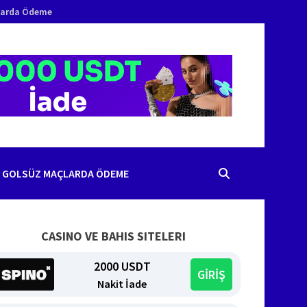
larda Ödeme
A GOLSÜZ MAÇLARDA ÖDEME
CASINO VE BAHIS SITELERI
2000 USDT
GİRİŞ
Nakit İade