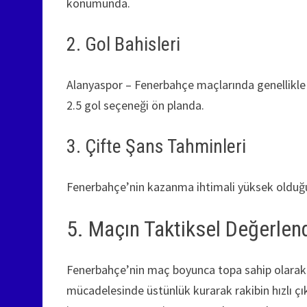
konumunda.
2. Gol Bahisleri
Alanyaspor – Fenerbahçe maçlarında genellikle 
2.5 gol seçeneği ön planda.
3. Çifte Şans Tahminleri
Fenerbahçe’nin kazanma ihtimali yüksek olduğu 
5. Maçın Taktiksel Değerlen
Fenerbahçe’nin maç boyunca topa sahip olarak 
mücadelesinde üstünlük kurarak rakibin hızlı çı