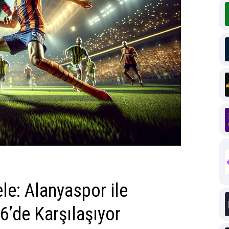
le: Alanyaspor ile
’de Karşılaşıyor