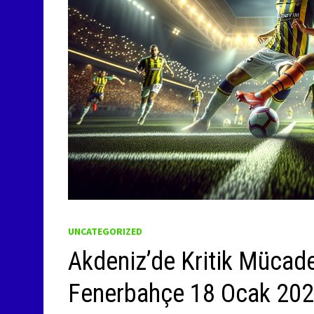
UNCATEGORIZED
Akdeniz’de Kritik Mücade
Fenerbahçe 18 Ocak 2026