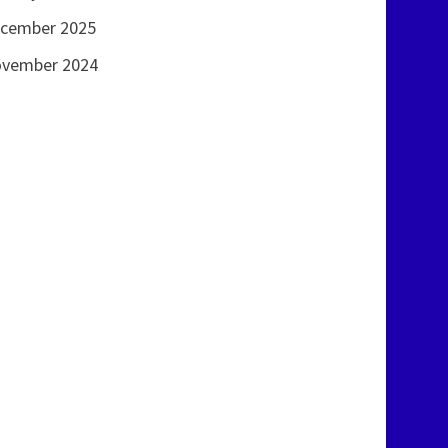
cember 2025
vember 2024