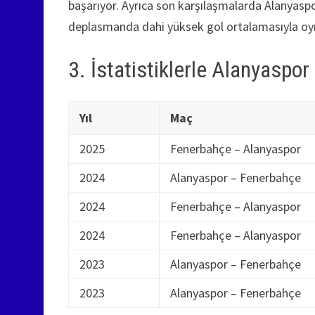
başarıyor. Ayrıca son karşılaşmalarda Alanyasp
deplasmanda dahi yüksek gol ortalamasıyla oy
3. İstatistiklerle Alanyaspo
Yıl
Maç
2025
Fenerbahçe – Alanyaspor
2024
Alanyaspor – Fenerbahçe
2024
Fenerbahçe – Alanyaspor
2024
Fenerbahçe – Alanyaspor
2023
Alanyaspor – Fenerbahçe
2023
Alanyaspor – Fenerbahçe