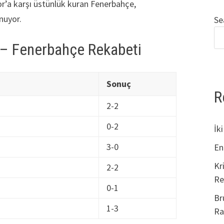
or’a karşı üstünlük kuran Fenerbahçe,
nuyor.
Se
r – Fenerbahçe Rekabeti
Sonuç
R
2-2
0-2
İk
3-0
En
Kr
2-2
Re
0-1
Br
1-3
Ra