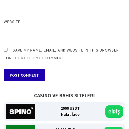
WEBSITE
SAVE MY NAME, EMAIL, AND WEBSITE IN THIS BROWSER
FOR THE NEXT TIME I COMMENT.
CASINO VE BAHIS SITELERI
2000 USDT
GİRİŞ
Nakit İade