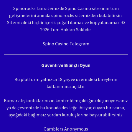
Spinorocks fan sitemizde Spino Casino sitesinin tüm
gelişmelerini anında spino.rocks sitemizden bulabilirsin.
Sitemizdeki hiçbir içerik çoğaltılamaz ve kopyalanamaz. ©
2026 Tüm Hakları Saklıdır.
Spino Casino Telegram
Güvenli ve Bilinçli Oyun
Bu platform yalnızca 18 yaş ve üzerindeki bireylerin
kullanımına açıktır.
Kumar alışkanlıklarınızın kontrolden çıktığını düşünüyorsanız
ya da çevrenizde bu konuda desteğe ihtiyaç duyan biri varsa,
aşağıdaki bağımsız yardım kuruluşlarına başvurabilirsiniz:
Gamblers Anonymous