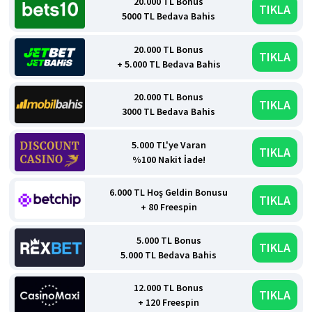
20.000 TL Bonus
TIKLA
5000 TL Bedava Bahis
20.000 TL Bonus
TIKLA
+ 5.000 TL Bedava Bahis
20.000 TL Bonus
TIKLA
3000 TL Bedava Bahis
5.000 TL'ye Varan
TIKLA
%100 Nakit İade!
6.000 TL Hoş Geldin Bonusu
TIKLA
+ 80 Freespin
5.000 TL Bonus
TIKLA
5.000 TL Bedava Bahis
12.000 TL Bonus
TIKLA
+ 120 Freespin