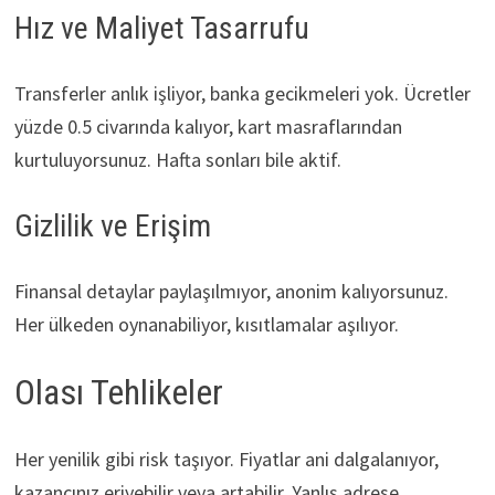
Hız ve Maliyet Tasarrufu
Transferler anlık işliyor, banka gecikmeleri yok. Ücretler
yüzde 0.5 civarında kalıyor, kart masraflarından
kurtuluyorsunuz. Hafta sonları bile aktif.
Gizlilik ve Erişim
Finansal detaylar paylaşılmıyor, anonim kalıyorsunuz.
Her ülkeden oynanabiliyor, kısıtlamalar aşılıyor.
Olası Tehlikeler
Her yenilik gibi risk taşıyor. Fiyatlar ani dalgalanıyor,
kazancınız eriyebilir veya artabilir. Yanlış adrese