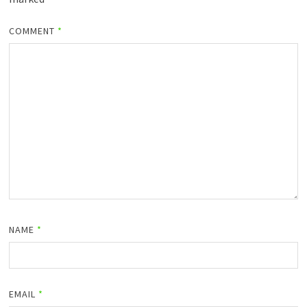
COMMENT
*
NAME
*
EMAIL
*