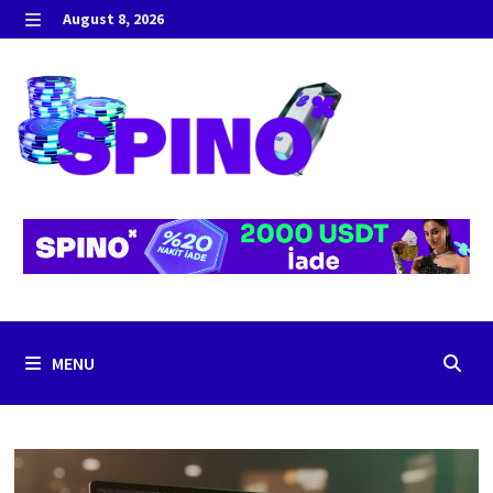
Skip
August 8, 2026
to
MENU
content
MENU