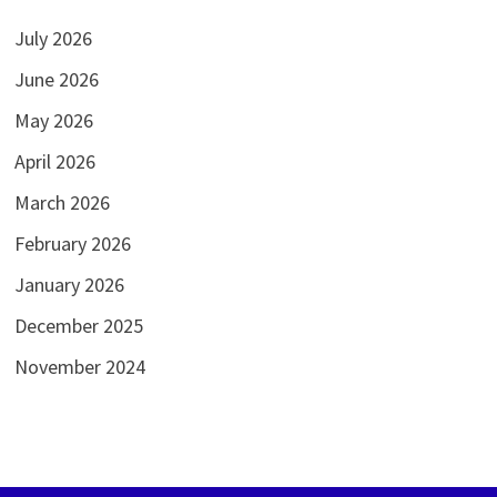
July 2026
June 2026
May 2026
April 2026
March 2026
February 2026
January 2026
December 2025
November 2024