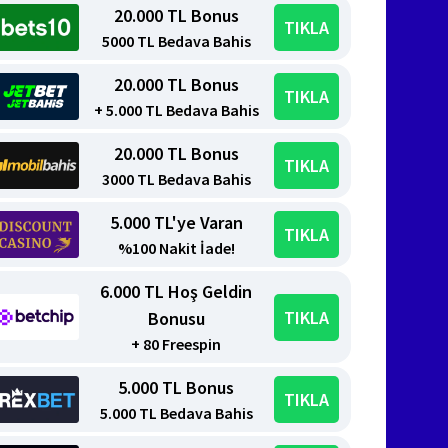
20.000 TL Bonus
TIKLA
5000 TL Bedava Bahis
20.000 TL Bonus
TIKLA
+ 5.000 TL Bedava Bahis
20.000 TL Bonus
TIKLA
3000 TL Bedava Bahis
5.000 TL'ye Varan
TIKLA
%100 Nakit İade!
6.000 TL Hoş Geldin
TIKLA
Bonusu
+ 80 Freespin
5.000 TL Bonus
TIKLA
5.000 TL Bedava Bahis