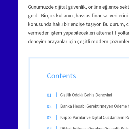
Günümüzde dijital güvenlik, online eğlence sek
geldi. Birçok kullanıcı, hassas finansal verilerin
konusunda haklı bir endişe taşıyor. Bu durum, c
vermeden işlem yapabilecekleri alternatif yollar
deneyim arayanlar için çeşitli modern çözümle
Contents
Gizlilik Odaklı Bahis Deneyimi
Banka Hesabı Gerektirmeyen Ödeme Yo
Kripto Paralar ve Dijital Cüzdanların R
Dikkat Edilmesi Gereken Güvenlik Krite