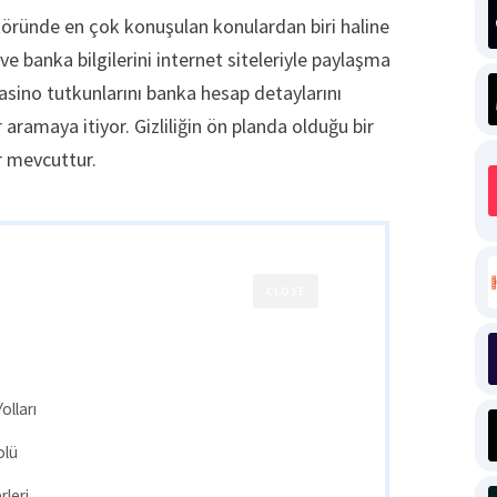
töründe en çok konuşulan konulardan biri haline
i ve banka bilgilerini internet siteleriyle paylaşma
asino tutkunlarını banka hesap detaylarını
 aramaya itiyor. Gizliliğin ön planda olduğu bir
r mevcuttur.
CLOSE
lları
olü
rleri