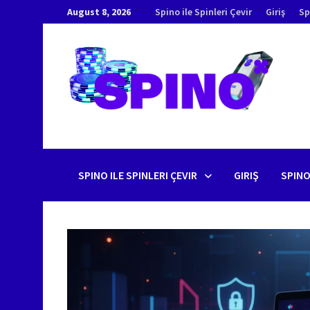
Skip
August 8, 2026
Spino ile Spinleri Çevir
Giriş
Sp
to
content
SPINO ILE SPINLERI ÇEVIR
GIRIŞ
SPINO