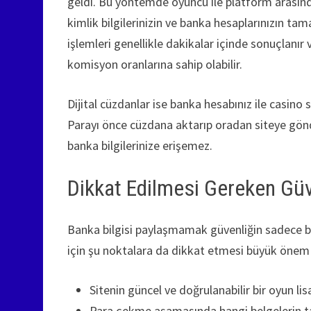
geldi. Bu yöntemde oyuncu ile platform arasınd
kimlik bilgilerinizin ve banka hesaplarınızın tam
işlemleri genellikle dakikalar içinde sonuçlan
komisyon oranlarına sahip olabilir.
Dijital cüzdanlar ise banka hesabınız ile casino
Parayı önce cüzdana aktarıp oradan siteye gönde
banka bilgilerinize erişemez.
Dikkat Edilmesi Gereken Güve
Banka bilgisi paylaşmamak güvenliğin sadece bi
için şu noktalara da dikkat etmesi büyük önem 
Sitenin güncel ve doğrulanabilir bir oyun li
Para çekme aşamasında hangi belgelerin tal