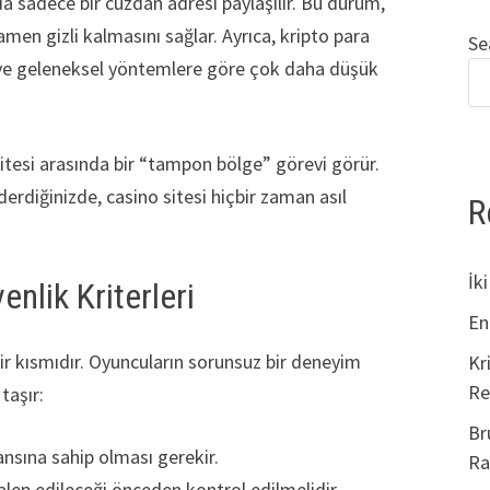
a sadece bir cüzdan adresi paylaşılır. Bu durum,
amen gizli kalmasını sağlar. Ayrıca, kripto para
Se
ır ve geleneksel yöntemlere göre çok daha düşük
 sitesi arasında bir “tampon bölge” görevi görür.
rdiğinizde, casino sitesi hiçbir zaman asıl
R
İk
nlik Kriterleri
En
r kısmıdır. Oyuncuların sorunsuz bir deneyim
Kr
Re
taşır:
Br
sansına sahip olması gerekir.
Ra
ep edileceği önceden kontrol edilmelidir.