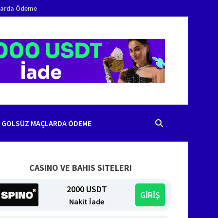
larda Ödeme
A GOLSÜZ MAÇLARDA ÖDEME
CASINO VE BAHIS SITELERI
2000 USDT
GİRİŞ
Nakit İade