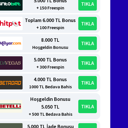
5.000 TL Bonus
TIKLA
+ 150 Freespin
Toplam 6.000 TL Bonus
TIKLA
+ 100 Freespin
8.000 TL
TIKLA
Hoşgeldin Bonusu
5.000 TL Bonus
TIKLA
+ 300 Freespin
4.000 TL Bonus
TIKLA
1000 TL Bedava Bahis
Hoşgeldin Bonusu
TIKLA
5.050 TL
+ 500 TL Bedava Bahis
5.000 TL İade Bonusu