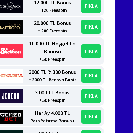
12.000 TL Bonus
TIKLA
+ 120 Freespin
20.000 TL Bonus
TIKLA
+ 200 Freespin
10.000 TL Hoşgeldin
TIKLA
Bonusu
+ 50 Freespin
3000 TL %300 Bonus
TIKLA
+ 3000 TL Bedava Bahis
3.000 TL Bonus
TIKLA
+ 50 Freespin
Her Ay 4.000 TL
TIKLA
Para Yatırma Bonusu