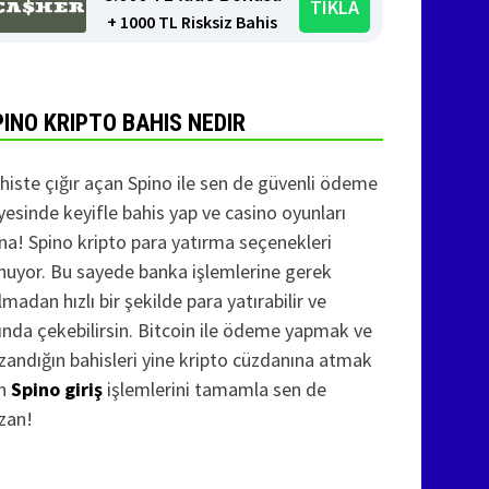
TIKLA
+ 1000 TL Risksiz Bahis
PINO KRIPTO BAHIS NEDIR
histe çığır açan Spino ile sen de güvenli ödeme
yesinde keyifle bahis yap ve casino oyunları
na! Spino kripto para yatırma seçenekleri
nuyor. Bu sayede banka işlemlerine gerek
lmadan hızlı bir şekilde para yatırabilir ve
ında çekebilirsin. Bitcoin ile ödeme yapmak ve
zandığın bahisleri yine kripto cüzdanına atmak
in
Spino giriş
işlemlerini tamamla sen de
zan!