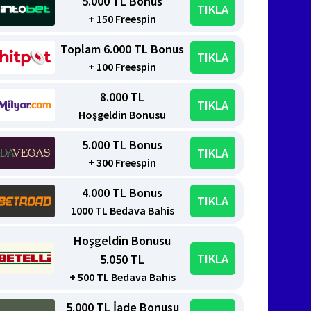
5.000 TL Bonus
TIKLA
+ 150 Freespin
Toplam 6.000 TL Bonus
TIKLA
+ 100 Freespin
8.000 TL
TIKLA
Hoşgeldin Bonusu
5.000 TL Bonus
TIKLA
+ 300 Freespin
4.000 TL Bonus
TIKLA
1000 TL Bedava Bahis
Hoşgeldin Bonusu
TIKLA
5.050 TL
+ 500 TL Bedava Bahis
5.000 TL İade Bonusu