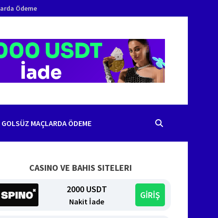
larda Ödeme
A GOLSÜZ MAÇLARDA ÖDEME
CASINO VE BAHIS SITELERI
2000 USDT
GİRİŞ
Nakit İade