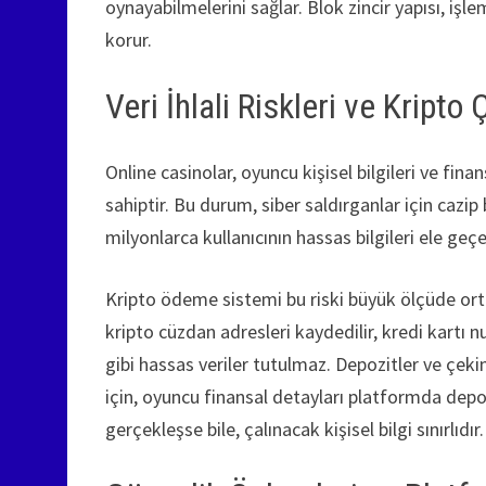
oynayabilmelerini sağlar. Blok zincir yapısı, işl
korur.
Veri İhlali Riskleri ve Kripto
Online casinolar, oyuncu kişisel bilgileri ve fina
sahiptir. Bu durum, siber saldırganlar için cazip 
milyonlarca kullanıcının hassas bilgileri ele geçeb
Kripto ödeme sistemi bu riski büyük ölçüde ort
kripto cüzdan adresleri kaydedilir, kredi kartı n
gibi hassas veriler tutulmaz. Depozitler ve çek
için, oyuncu finansal detayları platformda depol
gerçekleşse bile, çalınacak kişisel bilgi sınırlıdır.