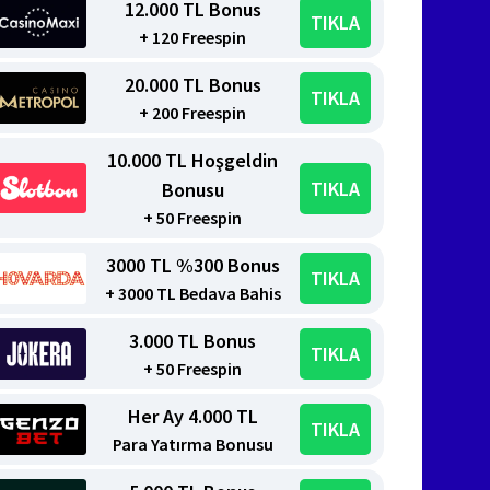
12.000 TL Bonus
TIKLA
+ 120 Freespin
20.000 TL Bonus
TIKLA
+ 200 Freespin
10.000 TL Hoşgeldin
TIKLA
Bonusu
+ 50 Freespin
3000 TL %300 Bonus
TIKLA
+ 3000 TL Bedava Bahis
3.000 TL Bonus
TIKLA
+ 50 Freespin
Her Ay 4.000 TL
TIKLA
Para Yatırma Bonusu