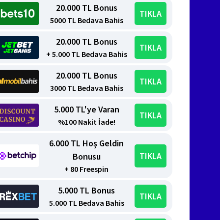
20.000 TL Bonus
TIKLA
5000 TL Bedava Bahis
20.000 TL Bonus
TIKLA
+ 5.000 TL Bedava Bahis
20.000 TL Bonus
TIKLA
3000 TL Bedava Bahis
5.000 TL'ye Varan
TIKLA
%100 Nakit İade!
6.000 TL Hoş Geldin
TIKLA
Bonusu
+ 80 Freespin
5.000 TL Bonus
TIKLA
5.000 TL Bedava Bahis