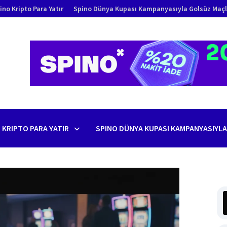
ino Kripto Para Yatır
Spino Dünya Kupası Kampanyasıyla Golsüz Maç
 KRIPTO PARA YATIR
SPINO DÜNYA KUPASI KAMPANYASIYL