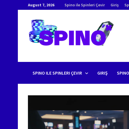
Skip
August 7, 2026
Spino ile Spinleri Çevir
Giriş
Sp
to
content
SPINO ILE SPINLERI ÇEVIR
GIRIŞ
SPINO