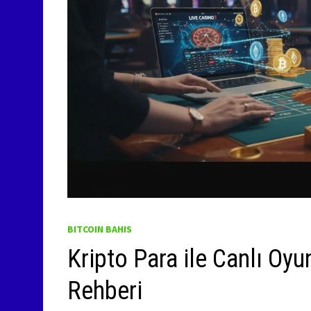
BITCOIN BAHIS
Kripto Para ile Canlı Oyun
Rehberi