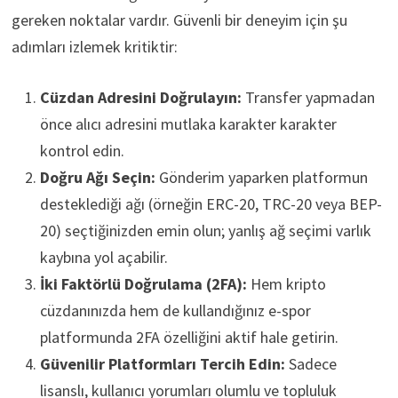
gereken noktalar vardır. Güvenli bir deneyim için şu
adımları izlemek kritiktir:
Cüzdan Adresini Doğrulayın:
Transfer yapmadan
önce alıcı adresini mutlaka karakter karakter
kontrol edin.
Doğru Ağı Seçin:
Gönderim yaparken platformun
desteklediği ağı (örneğin ERC-20, TRC-20 veya BEP-
20) seçtiğinizden emin olun; yanlış ağ seçimi varlık
kaybına yol açabilir.
İki Faktörlü Doğrulama (2FA):
Hem kripto
cüzdanınızda hem de kullandığınız e-spor
platformunda 2FA özelliğini aktif hale getirin.
Güvenilir Platformları Tercih Edin:
Sadece
lisanslı, kullanıcı yorumları olumlu ve topluluk