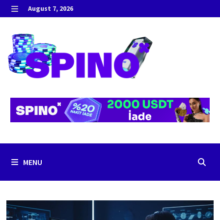
Skip
August 7, 2026
to
MENU
content
MENU