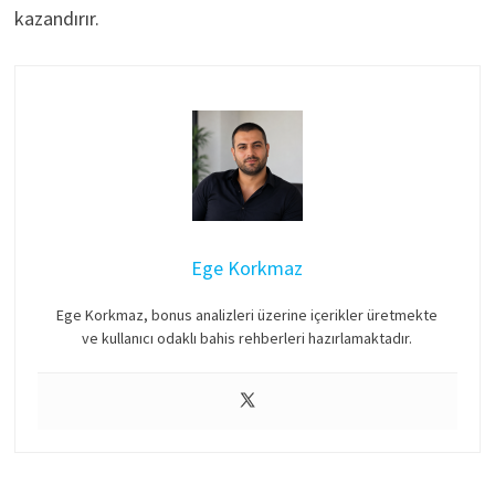
kazandırır.
Ege Korkmaz
Ege Korkmaz, bonus analizleri üzerine içerikler üretmekte
ve kullanıcı odaklı bahis rehberleri hazırlamaktadır.