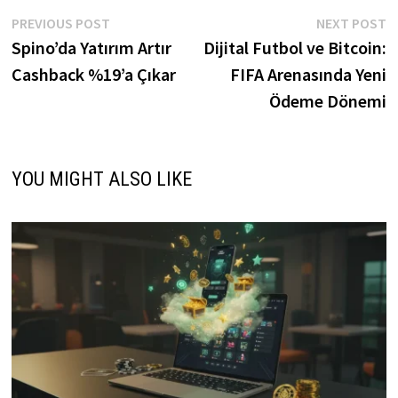
Post
Previous
N
PREVIOUS POST
NEXT POST
post:
p
Spino’da Yatırım Artır
Dijital Futbol ve Bitcoin:
navigation
Cashback %19’a Çıkar
FIFA Arenasında Yeni
Ödeme Dönemi
YOU MIGHT ALSO LIKE