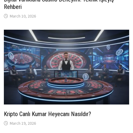
Rehberi
March 10, 2026
Kripto Canlı Kumar Heyecanı Nasıldır?
March 19, 2026