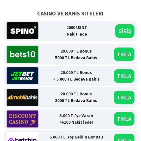
CASINO VE BAHIS SITELERI
2000 USDT
GİRİŞ
Nakit İade
20.000 TL Bonus
TIKLA
5000 TL Bedava Bahis
20.000 TL Bonus
TIKLA
+ 5.000 TL Bedava Bahis
20.000 TL Bonus
TIKLA
3000 TL Bedava Bahis
5.000 TL'ye Varan
TIKLA
%100 Nakit İade!
6.000 TL Hoş Geldin Bonusu
TIKLA