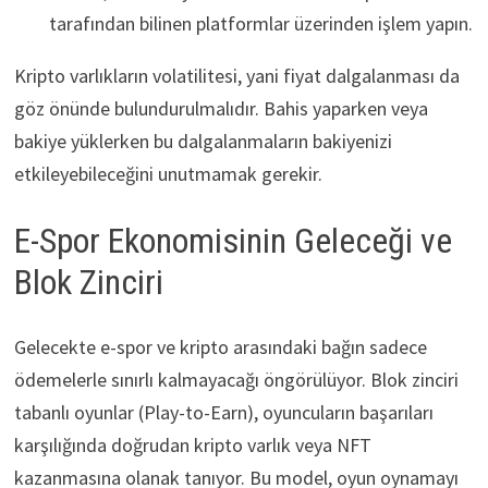
tarafından bilinen platformlar üzerinden işlem yapın.
Kripto varlıkların volatilitesi, yani fiyat dalgalanması da
göz önünde bulundurulmalıdır. Bahis yaparken veya
bakiye yüklerken bu dalgalanmaların bakiyenizi
etkileyebileceğini unutmamak gerekir.
E-Spor Ekonomisinin Geleceği ve
Blok Zinciri
Gelecekte e-spor ve kripto arasındaki bağın sadece
ödemelerle sınırlı kalmayacağı öngörülüyor. Blok zinciri
tabanlı oyunlar (Play-to-Earn), oyuncuların başarıları
karşılığında doğrudan kripto varlık veya NFT
kazanmasına olanak tanıyor. Bu model, oyun oynamayı