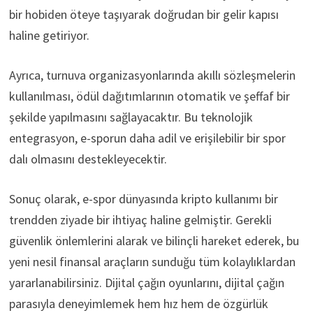
bir hobiden öteye taşıyarak doğrudan bir gelir kapısı
haline getiriyor.
Ayrıca, turnuva organizasyonlarında akıllı sözleşmelerin
kullanılması, ödül dağıtımlarının otomatik ve şeffaf bir
şekilde yapılmasını sağlayacaktır. Bu teknolojik
entegrasyon, e-sporun daha adil ve erişilebilir bir spor
dalı olmasını destekleyecektir.
Sonuç olarak, e-spor dünyasında kripto kullanımı bir
trendden ziyade bir ihtiyaç haline gelmiştir. Gerekli
güvenlik önlemlerini alarak ve bilinçli hareket ederek, bu
yeni nesil finansal araçların sunduğu tüm kolaylıklardan
yararlanabilirsiniz. Dijital çağın oyunlarını, dijital çağın
parasıyla deneyimlemek hem hız hem de özgürlük