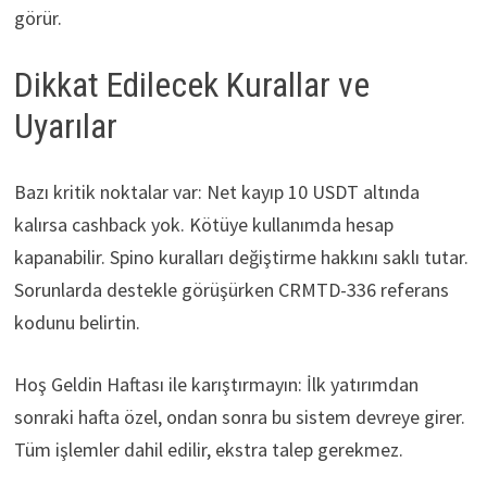
görür.
Dikkat Edilecek Kurallar ve
Uyarılar
Bazı kritik noktalar var: Net kayıp 10 USDT altında
kalırsa cashback yok. Kötüye kullanımda hesap
kapanabilir. Spino kuralları değiştirme hakkını saklı tutar.
Sorunlarda destekle görüşürken CRMTD-336 referans
kodunu belirtin.
Hoş Geldin Haftası ile karıştırmayın: İlk yatırımdan
sonraki hafta özel, ondan sonra bu sistem devreye girer.
Tüm işlemler dahil edilir, ekstra talep gerekmez.