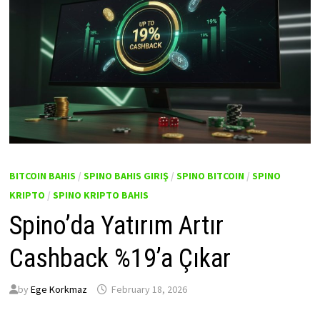
BITCOIN BAHIS
/
SPINO BAHIS GIRIŞ
/
SPINO BITCOIN
/
SPINO
KRIPTO
/
SPINO KRIPTO BAHIS
Spino’da Yatırım Artır
Cashback %19’a Çıkar
by
Ege Korkmaz
February 18, 2026