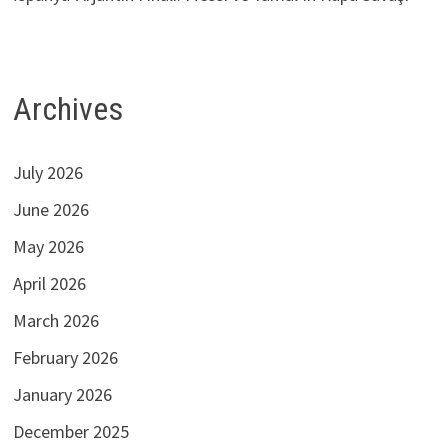
Archives
July 2026
June 2026
May 2026
April 2026
March 2026
February 2026
January 2026
December 2025