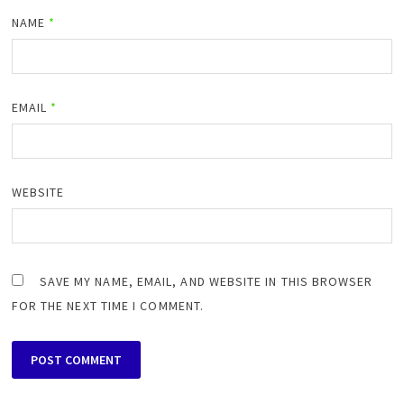
NAME
*
EMAIL
*
WEBSITE
SAVE MY NAME, EMAIL, AND WEBSITE IN THIS BROWSER
FOR THE NEXT TIME I COMMENT.