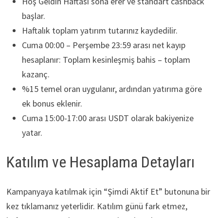
Hoş Geldin Haftası sona erer ve standart cashback
başlar.
Haftalık toplam yatırım tutarınız kaydedilir.
Cuma 00:00 – Perşembe 23:59 arası net kayıp
hesaplanır: Toplam kesinleşmiş bahis – toplam
kazanç.
%15 temel oran uygulanır, ardından yatırıma göre
ek bonus eklenir.
Cuma 15:00-17:00 arası USDT olarak bakiyenize
yatar.
Katılım ve Hesaplama Detayları
Kampanyaya katılmak için “Şimdi Aktif Et” butonuna bir
kez tıklamanız yeterlidir. Katılım günü fark etmez,