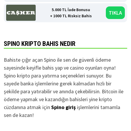
5.000 TL İade Bonusu
TIKLA
+ 1000 TL Risksiz Bahis
SPINO KRIPTO BAHIS NEDIR
Bahiste çığır açan Spino ile sen de güvenli ödeme
sayesinde keyifle bahis yap ve casino oyunları oyna!
Spino kripto para yatırma seçenekleri sunuyor. Bu
sayede banka işlemlerine gerek kalmadan hızlı bir
şekilde para yatırabilir ve anında çekebilirsin. Bitcoin ile
ödeme yapmak ve kazandığın bahisleri yine kripto
cüzdanına atmak için
Spino giriş
işlemlerini tamamla
sen de kazan!